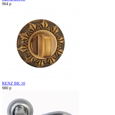
964
p
RENZ BK 10
980
p