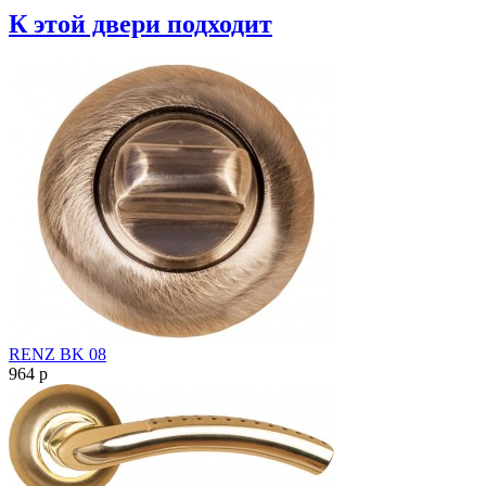
К этой двери подходит
RENZ BK 08
964
p